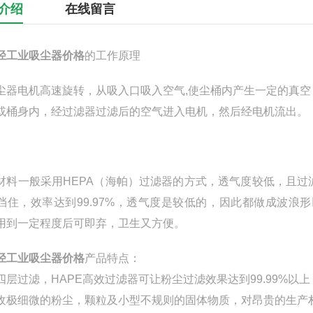
介绍
在线留言
径工业吸尘器价格
的工作原理
尘器电机高速旋转，从吸入口吸入空气,使尘桶内产生一定的真
或桶身内，经过滤器过滤后的空气进入电机，然后经电机流出。
材料一般采用HEPA（海帕）过滤器的方式，透气度较低，且
挡住，效率达到99.97%，透气度是较低的，因此都做成波
用到一定程度后可即弃，卫生又方便。
径工业吸尘器价格
产品特点：
四层过滤，HAPE高效过滤器可让粉尘过滤效果达到99.99%以上（粉
收极细微的粉尘，颗粒及小型不规则的固体物质，对昂贵的生产