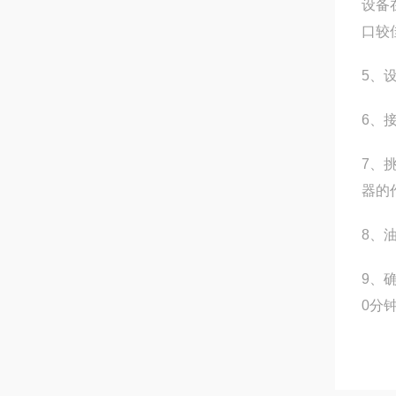
设备
口较
5、
6、
7、
器的
8、
9、
0分