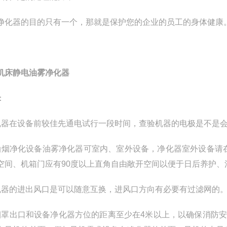
净化器的目的只有一个，那就是保护您的企业的员工的身体健康
机床静电油雾净化器
：
机器在设备前较佳先通电试行一段时间，查验机器的电极是不是
油烟净化设备油雾净化器可室内、室外设备，净化器室外设备请
空间、机箱门应有90度以上直角自由敞开空间以便于日后养护、
机器的进出风口是可以随意互换，进风口方向有必要有过滤网的
烟罩出口和设备净化器方位的距离至少在4米以上，以确保消防