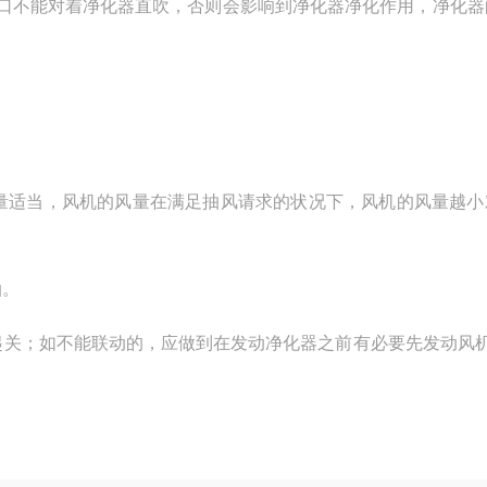
口不能对着净化器直吹，否则会影响到净化器净化作用，净化器
量适当，风机的风量在满足抽风请求的状况下，风机的风量越小
油。
起关；如不能联动的，应做到在发动净化器之前有必要先发动风机