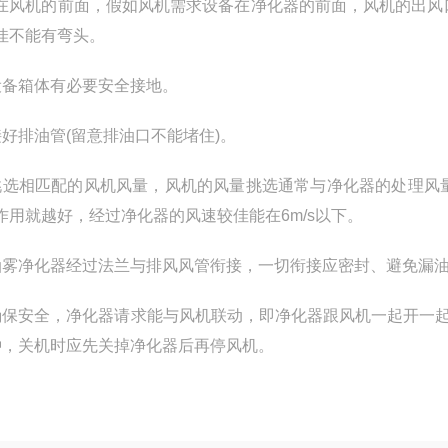
在风机的前面，假如风机需求设备在净化器的前面，风机的出风
佳不能有弯头。
设备箱体有必要安全接地。
接好排油管(留意排油口不能堵住)。
挑选相匹配的风机风量，风机的风量挑选通常与净化器的处理风
作用就越好，经过净化器的风速较佳能在6m/s以下。
油雾净化器经过法兰与排风风管衔接，一切衔接应密封、避免漏
确保安全，净化器请求能与风机联动，即净化器跟风机一起开一
钟，关机时应先关掉净化器后再停风机。