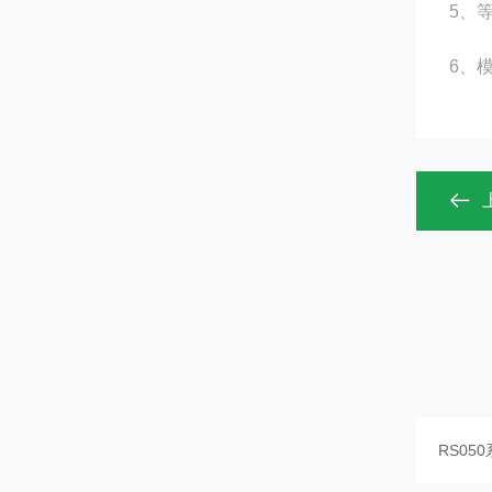
5、
6、