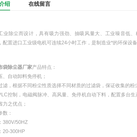
介绍
在线留言
工业除尘而设计，具有吸力强劲、抽吸风量大、工业噪音低、
，配置进口工业级电机可连续24小时工作，是制造业*的环保设
布袋除尘器厂家
产品特点：
压、自动卸料免停机；
过滤，根据不同粉尘性质选择不同材质的过滤袋，保证收集的粉
或PLC控制，电磁阀脉冲、高风量、免停机自动下料，配置多台
省力之优点；
参数：
380V/50HZ
20-300HP