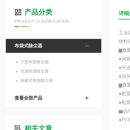
产品分类
详细
PRODUCT CLASSIFICATION
工业
物料
布袋式除尘器
▆
仓
●抽
小型布袋除尘器
●可
仓顶布袋除尘器
●清
抽屉式布袋除尘器
▆
仓
●配
查看全部产品
●配
▆
适
●P
相关文章