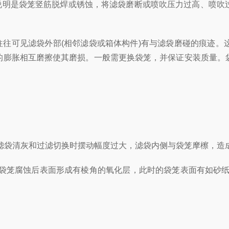
明是袋笼竖筋脱焊或锈蚀，将滤袋磨断或喷吹压力过高、喷吹过
可见滤袋外部(相邻滤袋或箱体构件)有与滤袋磨碰的痕迹。
的膨胀相互磨擦使其磨损。一般需更换袋笼，并保证安装质量。
袋清灰和过滤切换时摆动幅度过大，滤袋内侧与袋笼摩檫，
腐蚀后表面形成有棱角的氧化层，此时的袋笼表面有如砂纸，