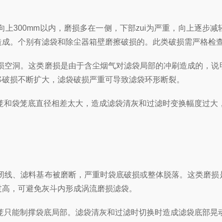
300mm以内，磨损多在一侧，下部zui为严重，向上逐步减
造成。个别有滤袋和除尘器箱壁磨擦破损的。此类破损需严格
空洞。这类磨损是由于含尘烟气对滤袋局部的冲刷造成的，说明
推移破损不断扩大，滤袋破损严重可导致滤袋环形断裂。
和袋笼底直径相差太大，造成滤袋清灰和过滤时变换幅度过大，
线、滤料基布被磨断，严重时袋底破损或整体脱落。这类磨损是
过高，可避免灰斗内形成涡流磨损滤袋。
只能制撑袋底局部。滤袋清灰和过滤时切换时造成滤袋底部晃