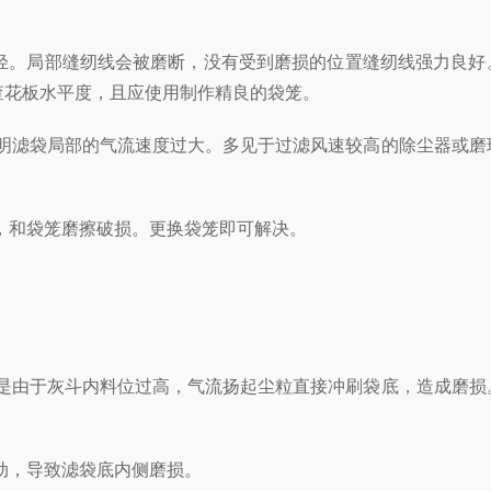
轻。局部缝纫线会被磨断，没有受到磨损的位置缝纫线强力良好
检查花板水平度，且应使用制作精良的袋笼。
滤袋局部的气流速度过大。多见于过滤风速较高的除尘器或磨
和袋笼磨擦破损。更换袋笼即可解决。
由于灰斗内料位过高，气流扬起尘粒直接冲刷袋底，造成磨损
动，导致滤袋底内侧磨损。