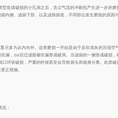
类型造成破损的小孔洞之后，含尘气流的冲刷也产生进一步的磨
滤袋内侧、滤袋下部、以及滤袋袋底，不同部位发生磨损的原因
显示多为从内向外。这类磨损一开始是由于反吹清灰的压缩空
吹漏，zui后过滤面被吹漏形成破洞。当滤袋的一侧形成破损
成袋口环状破损，严重的时候甚至会导致袋头和袋身分离。此类
出更正措施。
种情况：