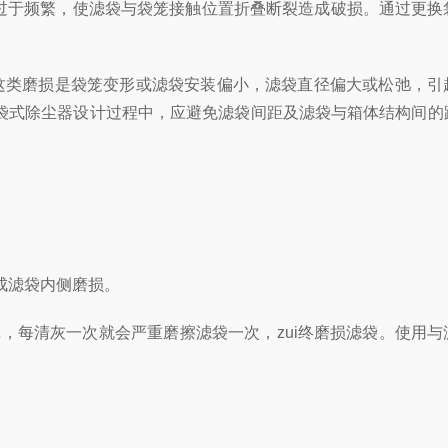
于频繁，使滤袋与袋笼接触位置折叠断裂造成破损。通过更换
这类磨损是袋笼变形或滤袋安装偏小，滤袋直径偏大或松弛，引
袋式除尘器设计过程中，应避免滤袋间距及滤袋与箱体结构间的
造成滤袋内侧磨损。
每清灰一次就会严重磨擦滤袋一次，zui终磨损滤袋。使用与