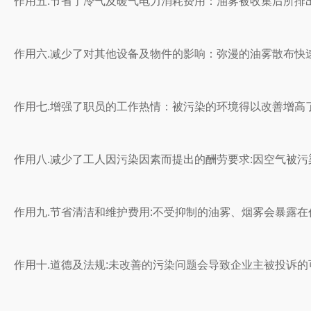
作用五.节省了冷气及暖气电力消耗费用：油雾被收集后所排
作用六.减少了对其他设备及物件的影响：弥漫的油雾散布快
作用七.增强了职员的工作热情：被污染的环境得以改善增
作用八.减少了工人因污染因素而提出的酬劳要求:因空气被污
作用九.节省清洁和维护费用:不受抑制的油雾、烟雾会暴露
作用十.道德及法规:未改善的污染问题会导致企业主被投诉